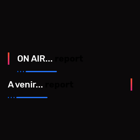
ON AIR...
report
A venir...
report