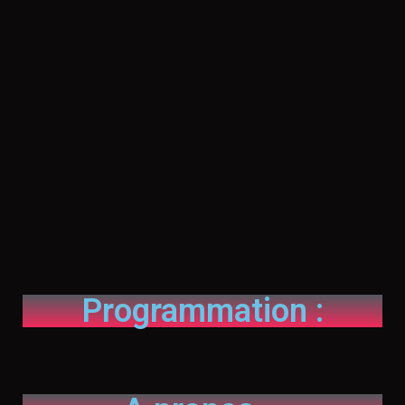
Programmation :
[MEC id="25"]